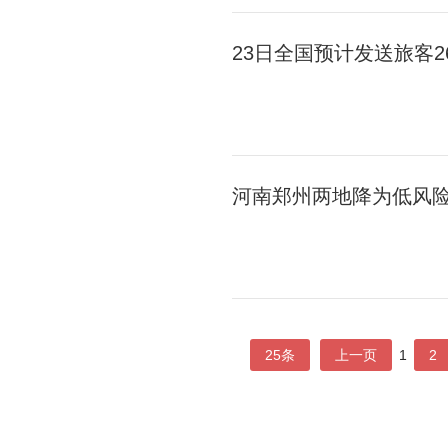
23日全国预计发送旅客2
河南郑州两地降为低风
25条
上一页
1
2