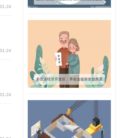
01-24
展“走廊”见雏形
01-24
东营港经济开发区：养老金提前发放惠及
570余人
01-24