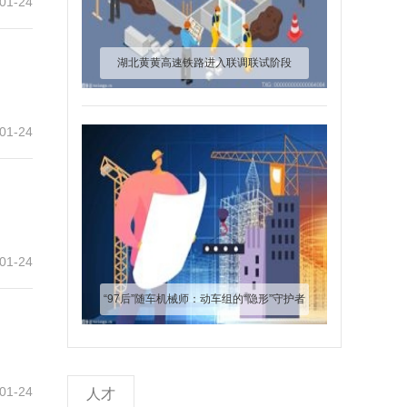
01-24
湖北黄黄高速铁路进入联调联试阶段
01-24
01-24
“97后”随车机械师：动车组的“隐形”守护者
01-24
人才