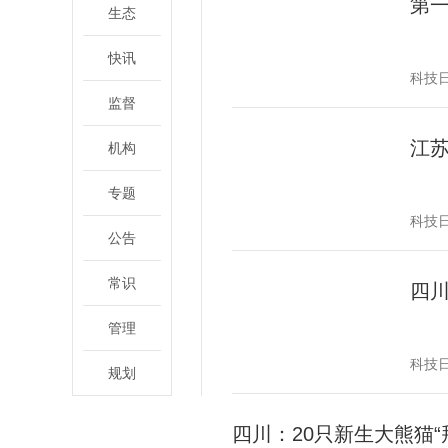
第
生态
快讯
科技
监督
江
机构
专题
科技
公告
常识
四川
管理
科技
规划
四川：20只新生大熊猫“