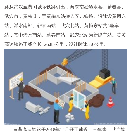
路从武汉至黄冈城际铁路引出，向东南经浠水县、蕲春县、
武穴市，黄梅县，于黄梅东站接入安九铁路。沿途设黄冈东
站、浠水南站、蕲春南站、武穴北站、黄梅东站共5座车
站，其中浠水南站、蕲春南站、武穴北站为新建车站。黄黄
高速铁路正线全长126.85公里，设计时速350公里。
黄黄高速铁路于2018年12月开工建设。三年来，武广铁