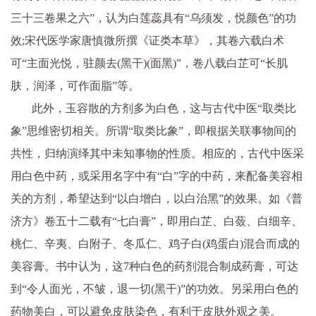
三十三卷果之六”，认为白莲蕊具有“乌须发，悦颜色”的功
效;宋代医学家唐慎微所撰《证类本草》，其卷六载白术
可“主面光悦，驻颜去(黑干)(面黑)”，卷八载白芷可“长肌
肤，润泽，可作面脂”等。
此外，玉容散的方剂多为白色，这与古代中医“取类比
象”思维密切相关。所谓“取类比象”，即根据关联事物间的
共性，归纳演绎其中未知事物的性质。相应的，古代中医采
用白色中药，或采用名字中有“白”字的中药，来配备美容相
关的方剂，希望达到“以白增白，以白治黑”的效果。如《普
济方》卷五十二载有“七白膏”，即用白芷、白蔹、白细辛、
桃仁、辛夷、白附子、冬瓜仁、鸡子白(鸡蛋白)混合而成的
美容膏。书中认为，这7种白色的药剂混合制成药膏，可达
到“令人面光，不皱，退一切(黑干)”的功效。另采用白色的
药物美白，可以避免皮肤染色，有利于皮肤外观之美。