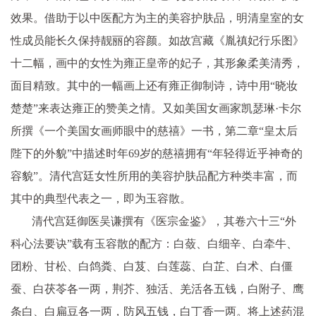
效果。借助于以中医配方为主的美容护肤品，明清皇室的女
性成员能长久保持靓丽的容颜。如故宫藏《胤禛妃行乐图》
十二幅，画中的女性为雍正皇帝的妃子，其形象柔美清秀，
面目精致。其中的一幅画上还有雍正御制诗，诗中用“晓妆
楚楚”来表达雍正的赞美之情。又如美国女画家凯瑟琳·卡尔
所撰《一个美国女画师眼中的慈禧》一书，第二章“皇太后
陛下的外貌”中描述时年69岁的慈禧拥有“年轻得近乎神奇的
容貌”。清代宫廷女性所用的美容护肤品配方种类丰富，而
其中的典型代表之一，即为玉容散。
清代宫廷御医吴谦撰有《医宗金鉴》，其卷六十三“外
科心法要诀”载有玉容散的配方：白蔹、白细辛、白牵牛、
团粉、甘松、白鸽粪、白芨、白莲蕊、白芷、白术、白僵
蚕、白茯苓各一两，荆芥、独活、羌活各五钱，白附子、鹰
条白、白扁豆各一两，防风五钱，白丁香一两。将上述药混