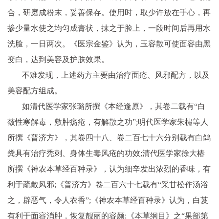
合，研磨成粉末，妥善保存。使用时，取少许放在手心，再
掺少量水使之均匀成膏状，抹之于脸上，一段时间后再用水
洗脸，一日两次。《医宗金鉴》认为，玉容散可使面容由黑
变白，达到美容及护肤效果。
不难发现，上述药方主要由治疗面疮、风邪配方，以及
美容配方组成。
如清代医学家张璐所撰《本经逢原》，其卷二载有“白
蔹性寒解毒，敷肿疡疮，有解散之功”;明代医学家朱橚等人
所撰《普济方》，其卷四十八、卷二百七十六分别载有白鸽
粪具有治疗秃刺、身体生毒风疮的功效;清代医学家徐大椿
所撰《神农本草经百种录》，认为细辛发出浓烈的香味，有
利于疏散风邪;《普济方》卷二百六十七载有“采甘松作汤浴
之，辟恶气，令人衣香”;《神农本草经百种录》认为，白芨
有利于面容消肿，恢复靓丽的容颜;《本草纲目》之“果部第