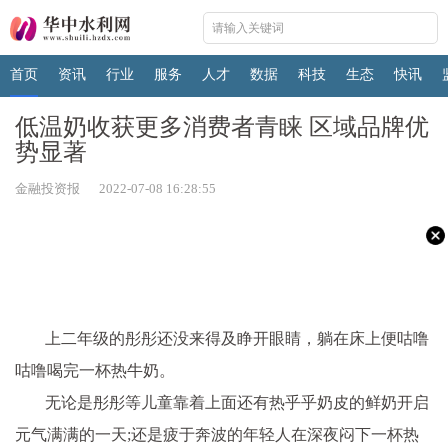
首页
资讯
行业
服务
人才
数据
科技
生态
快讯
低温奶收获更多消费者青睐 区域品牌优
势显著
金融投资报 2022-07-08 16:28:55
上二年级的彤彤还没来得及睁开眼睛，躺在床上便咕噜
咕噜喝完一杯热牛奶。
无论是彤彤等儿童靠着上面还有热乎乎奶皮的鲜奶开启
元气满满的一天;还是疲于奔波的年轻人在深夜闷下一杯热