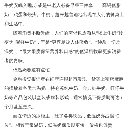
牛奶安眠入睡;亦或是中老人必备早餐三件套——高钙低脂
奶、鸡蛋和馒头。牛奶，越来越普遍地出现在人们的餐桌上
和生活中。
随着消费不断升级，人们的需求也逐渐从“喝上牛奶”转
变为“喝好牛奶”，于是“更容易被人体吸收”、“秒杀一切常
温奶”、“最大限度保留营养和口感”的低温奶收获更多消费
者的青睐。
低温奶赛道有点忙
金融
投资
报记者在红旗连锁超市发现，货架上密密麻麻
的摆放着各类常温奶，特仑苏纯牛奶、金典纯牛奶、旺仔牛
奶等产品包装以盒装或罐装形式，通常情况下保质期可达6
个月甚至更久。
而在傍边的冰柜里，除了各类饮品，低温奶亦占据“C
位”。相较于常温奶，低温奶保质期更短，价格也偏贵一