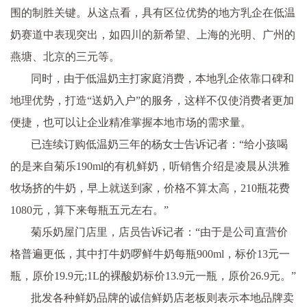
围的制胜关键。从这点看，具有区位优势的地方乳企在低温
奶赛道中表现突出，如四川的新希望、上海的光明、广州的
燕塘、北京的三元等。
同时，由于低温奶主打家庭消费，本地乳企依靠口碑和
地理优势，打造“送奶入户”的服务，这样不仅使消费者更加
便捷，也可以让企业精准掌握本地市场的需求量。
已连续订购低温奶三年的杨女士告诉记者：“给小孩喝
的是来自菊乐190ml的有机鲜奶，听销售介绍是凌晨从洪雅
牧场
挤的牛奶，早上就送到家，价格不算太高，210瓶花费
1080元，算下来每瓶五元左右。”
菊乐奶屋门店里，店员告诉记者：“由于是公司直营价
格普遍更低，其中打牛奶啰鲜牛奶每瓶900ml，标价13元一
瓶，原价19.9元;1L的裸酸奶标价13.9元一瓶，原价26.9元。”
批发各种鲜奶品牌的诚信鲜奶店老板则表示本地品牌卖