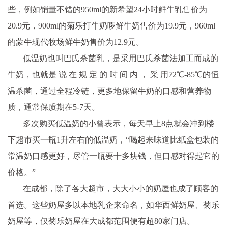
些，例如销量不错的950ml的新希望24小时鲜牛乳售价为
20.9元，900ml的菊乐打牛奶啰鲜牛奶售价为19.9元，960ml
的蒙牛现代
牧场
鲜牛奶售价为12.9元。
低温奶也叫巴氏杀菌乳，是采用巴氏杀菌法加工而成的
牛奶，也就是 说 在 规 定 的 时 间 内 ， 采 用72℃-85℃的恒
温杀菌，通过全程冷链，更多地保留牛奶的口感和营养物
质，通常保质期在5-7天。
多次购买低温奶的小曾表示，每天早上8点就会冲到楼
下超市买一瓶1升左右的低温奶，“喝起来味道比纸盒包装的
常温奶口感更好，尽管一瓶要十多块钱，但口感对得起它的
价格。”
在成都，除了各大超市，
大大
小小的奶屋也成了顾客的
首选。这些奶屋多以本地乳企来命名，如华西鲜奶屋、菊乐
奶屋等，仅菊乐奶屋在大成都范围便有超80家门店。