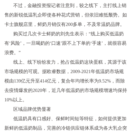
不过，
金融
投资
报记者注意到，较之线下，主打线上销
售的新锐低温乳企即使各种花式营销，但依旧难抵颓势。如
卡士旗舰店里，鲜奶月销仅有200多单，不及常温奶品牌。
购买过几次卡士鲜奶的刘先生表示：“线上购买低温奶
有‘风险’，一旦喝奶的‘口速’跟不上下单的‘手速’，就很容易
浪费。”
线上、线下纷纷发力，抢占低温奶这块蛋糕，其源于该
市场规模的可观。据欧睿数据，2009-2021年低温奶市场规
模由139亿元升至414亿元，复合年均增长率为9.52%，而除
去
疫情
爆发的2020年，
近
几年低温奶的市场规模增速均保持
10%以上。
区域品牌优势显著
低温奶具有口感好、保鲜时间短等特征，如何提供更加
新鲜的低温奶制品，完善的冷链供应链体系成为各大乳企突