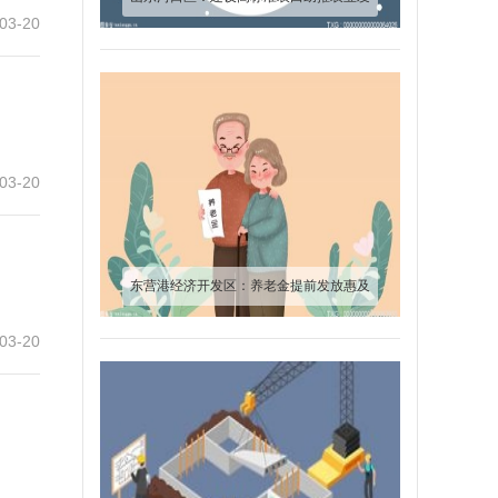
03-20
展“走廊”见雏形
03-20
东营港经济开发区：养老金提前发放惠及
570余人
03-20