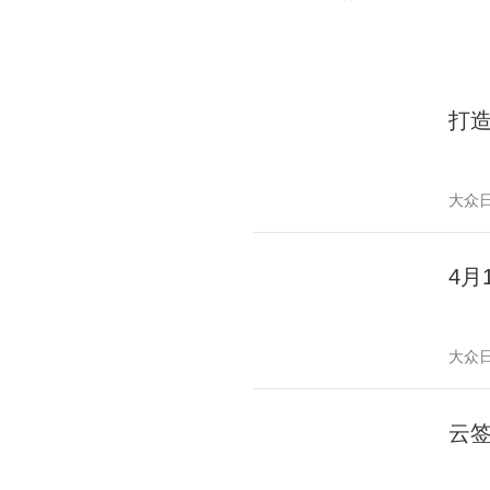
打
大众
4月
大众
云