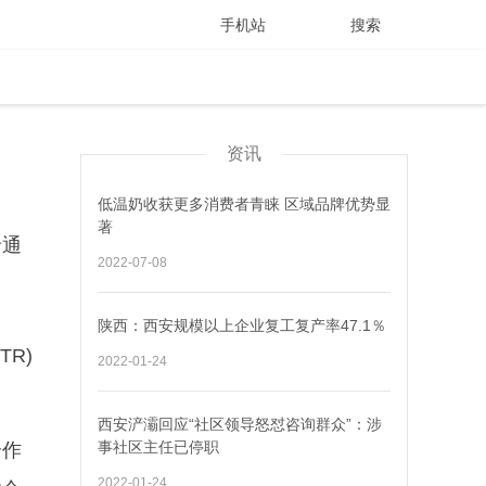
手机站
搜索
资讯
低温奶收获更多消费者青睐 区域品牌优势显
著
录通
2022-07-08
陕西：西安规模以上企业复工复产率47.1％
R)
2022-01-24
西安浐灞回应“社区领导怒怼咨询群众”：涉
事社区主任已停职
合作
2022-01-24