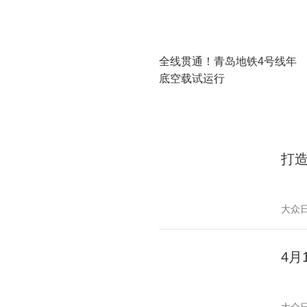
全线贯通！青岛地铁4号线年
底空载试运行
打
大众
4月