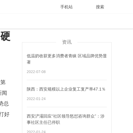
手机站
搜索
场硬
资讯
低温奶收获更多消费者青睐 区域品牌优势显
著
2022-07-08
会第
陕西：西安规模以上企业复工复产率47.1％
新闻
2022-01-24
势总
打好
西安浐灞回应“社区领导怒怼咨询群众”：涉
事社区主任已停职
2022-01-24