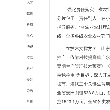
人才
“强化责任落实，省农
数据
分片包干、责任到人，在小
科技
指导服务。”省农业农村厅
生态
线。全省各级农业农村部门
快讯
在技术支撑方面，山东
推广，依靠科技提高单产水平
监督
育期生产管理技术预案》《
机构
粒稳粒重”为目标，深入开
专题
拔节、灌浆三个关键生育期
公告
全省麦田划锄538.8万亩、
控1523.1万亩。全省各类
常识