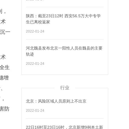
制，
陕西：截至23日12时 西安56.5万大中专学
技术
生已离校返家
下沉一
2022-01-24
。
河北魏县发布北京一阳性人员在魏县的主要
轨迹
技术
2022-01-24
麦全生
穗增
青、
行业
前，
北京：风险区域人员原则上不出京
草害防
2022-01-24
22日16时至23日16时，北京新增9例本土新