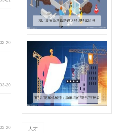
03-21
湖北黄黄高速铁路进入联调联试阶段
03-20
03-20
“97后”随车机械师：动车组的“隐形”守护者
03-20
人才