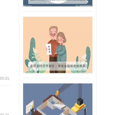
展“走廊”见雏形
东营港经济开发区：养老金提前发放惠及
570余人
03-21