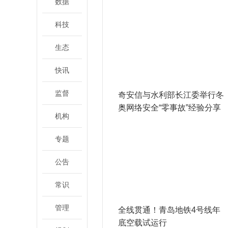
数据
科技
生态
快讯
监督
奇安信与水利部长江委举行冬
奥网络安全“零事故”经验分享
机构
会
专题
公告
常识
管理
全线贯通！青岛地铁4号线年
底空载试运行