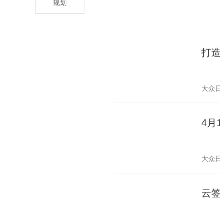
规划
打
大众
4月
大众
云