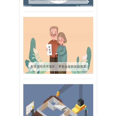
展“走廊”见雏形
东营港经济开发区：养老金提前发放惠及
570余人