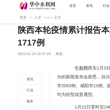
首页
资讯
行业
首页
>
人才
> > >
正文
陕西本轮疫情累计报告本土
1717例
2022-01-24 18:37:18
来源：
中新网
西安1月2
办的新闻发布会获悉，自20
资讯
市2053例、咸阳市13例、
行业
均为轻型或普通型。
服务
1月22日零时至24