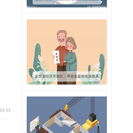
展“走廊”见雏形
东营港经济开发区：养老金提前发放惠及
570余人
03-21