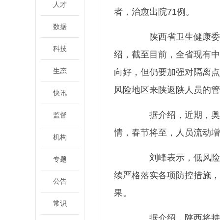
人才
者，治愈出院71例。
数据
陕西省卫生健康委党
科技
绍，截至目前，全省现有中
生态
向好，但仍要加强对隔离点
风险地区来陕返陕人员的管
快讯
据介绍，近期，奥密
监督
情，春节将至，人员流动增
机构
刘峰表示，低风险并
专题
续严格落实各项防控措施，
公告
果。
常识
据介绍，陕西将持续