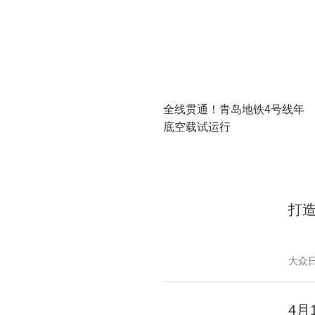
全线贯通！青岛地铁4号线年
底空载试运行
打
大众
4月