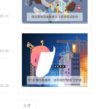
03-21
湖北黄黄高速铁路进入联调联试阶段
03-20
“97后”随车机械师：动车组的“隐形”守护者
03-20
人才