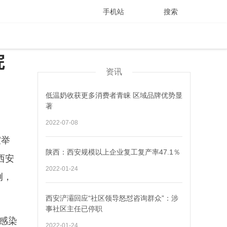
手机站
搜索
院
资讯
低温奶收获更多消费者青睐 区域品牌优势显
著
2022-07-08
室举
陕西：西安规模以上企业复工复产率47.1％
西安
2022-01-24
例，
西安浐灞回应“社区领导怒怼咨询群众”：涉
事社区主任已停职
感染
2022-01-24