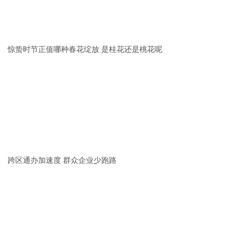
惊蛰时节正值哪种春花绽放 是桂花还是桃花呢
跨区通办加速度 群众企业少跑路