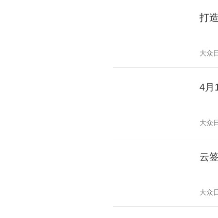
打
大众
4月
大众
云
大众