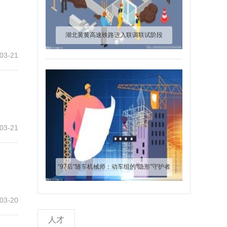
湖北黄黄高速铁路进入联调联试阶段
03-21
03-21
“97后”随车机械师：动车组的“隐形”守护者
03-20
人才