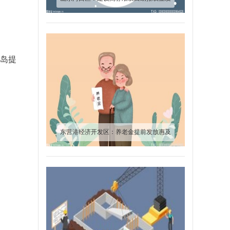
展“走廊”见雏形
青岛提
东营港经济开发区：养老金提前发放惠及
570余人