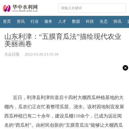
首页
资讯
行业
服务
人才
数据
科技
生态
快讯
山东利津：“五膜育瓜法”描绘现代农业
美丽画卷
大众日报 2022-03-20 23:35:16
近日，利津县利津街道后十四村大棚西瓜种植基地的大
棚内，瓜农们正在忙着整理瓜苗、浇水。该村因地制宜发展
西瓜种植已有二十余年，建设瓜棚110余个，已成为远近闻
名的“西瓜村”。由村民创新的“五膜育瓜法”能够让大棚西瓜