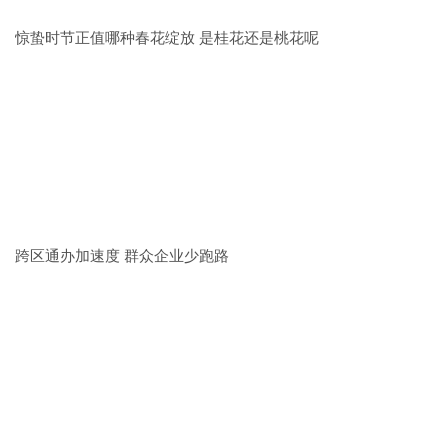
惊蛰时节正值哪种春花绽放 是桂花还是桃花呢
跨区通办加速度 群众企业少跑路