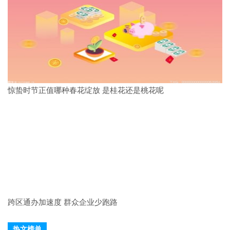
惊蛰时节正值哪种春花绽放 是桂花还是桃花呢
跨区通办加速度 群众企业少跑路
热文榜单