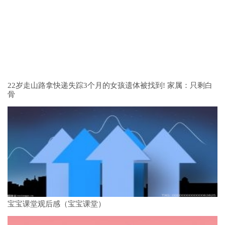
22岁走山路拿快递失踪3个月的女孩遗体被找到! 家属：只剩白
骨
宝宝课堂观后感（宝宝课堂）